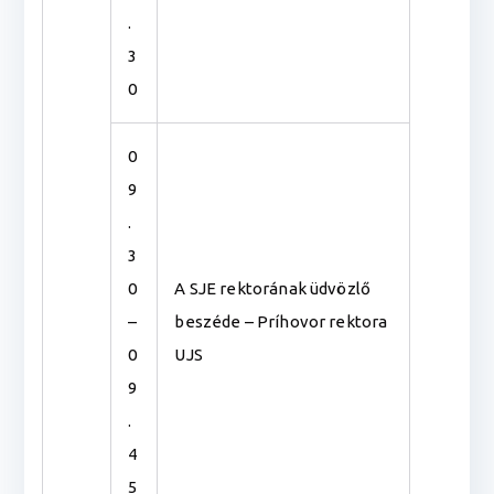
.
3
0
0
9
.
3
0
A SJE rektorának üdvözlő
–
beszéde – Príhovor rektora
0
UJS
9
.
4
5