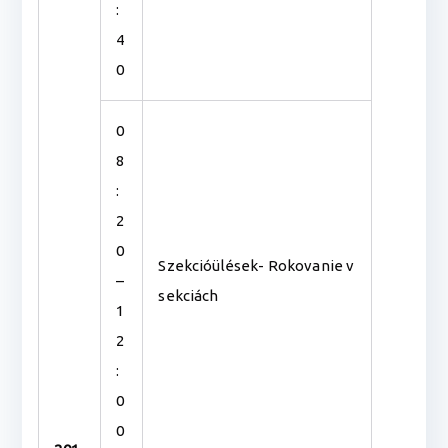
:
4
0
0
8
:
2
0
Szekcióülések- Rokovanie v
–
sekciách
1
2
:
0
0