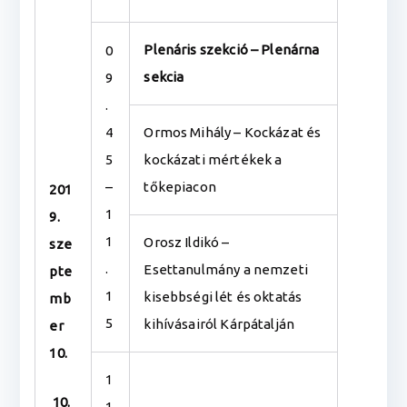
Plenáris szekció – Plenárna
0
sekcia
9
.
4
Ormos Mihály – Kockázat és
5
kockázati mértékek a
–
tőkepiacon
201
1
9.
1
Orosz Ildikó –
sze
.
Esettanulmány a nemzeti
pte
1
kisebbségi lét és oktatás
mb
5
kihívásairól Kárpátalján
er
10.
1
10.
1