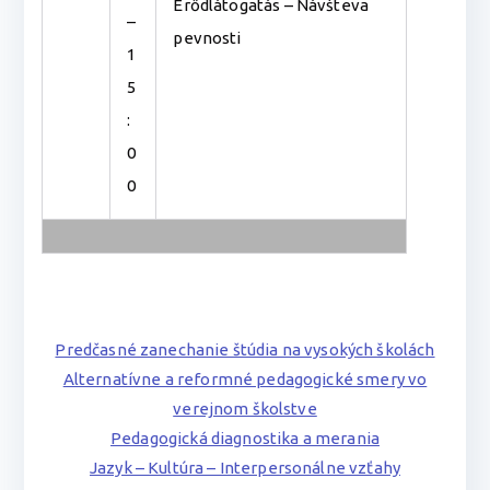
Erődlátogatás – Návšteva
–
pevnosti
1
5
:
0
0
Predčasné zanechanie štúdia na vysokých školách
Alternatívne a reformné pedagogické smery vo
verejnom školstve
Pedagogická diagnostika a merania
Jazyk – Kultúra – Interpersonálne vzťahy