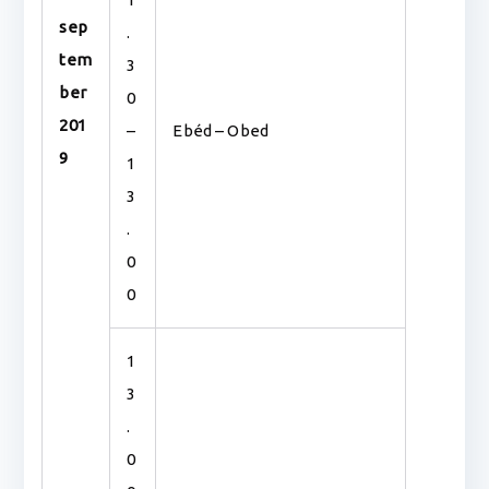
sep
.
tem
3
ber
0
201
–
Ebéd – Obed
9
1
3
.
0
0
1
3
.
0