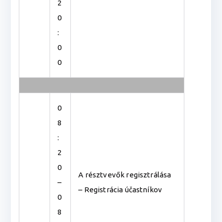
2
0
:
0
0
0
8
:
2
0
A résztvevők regisztrálása
–
– Registrácia účastníkov
0
8