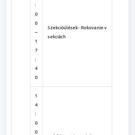
:
0
0
Szekcióülések- Rokovanie v
–
sekciách
1
7
:
4
0
1
4
:
0
0