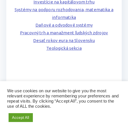
Investície na kapitálovom trhu
Systémy na podporu rozhodovania, matematika a
informatika
Daňové a odvodové systémy
Pracovný trh a manažment ľudských zdrojov
Desať rokov eura na Slovensku
Teologická sekcia
We use cookies on our website to give you the most
relevant experience by remembering your preferences and
repeat visits. By clicking “Accept All”, you consent to the
use of ALL the cookies.
Accept All
Copyright © 2026
SJE Nemzetközi Tudományos
Konferencia
. Powered by
Zakra
and
WordPress
.