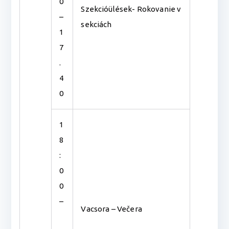
0
Szekcióülések- Rokovanie v
–
sekciách
1
7
.
4
0
1
8
:
0
0
–
Vacsora – Večera