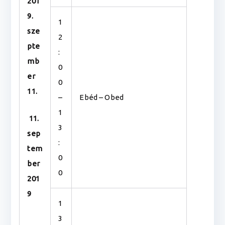
201
9.
1
sze
2
pte
:
mb
0
er
0
11.
–
Ebéd – Obed
1
11.
3
sep
:
tem
0
ber
0
201
9
1
3