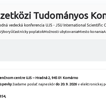
zetközi Tudományos Kon
dná vedecká konferencia UJS - JSU International Scientific 
Výbory
Účastnícky poplatok
Možnosti ubytovania
Miesto konania
A
erenčnom centre UJS – Hradná 2, 945 01 Komárno
íspevky
žiadame poslať najneskôr
do 20. 9. 2026
v elektronickej
354,