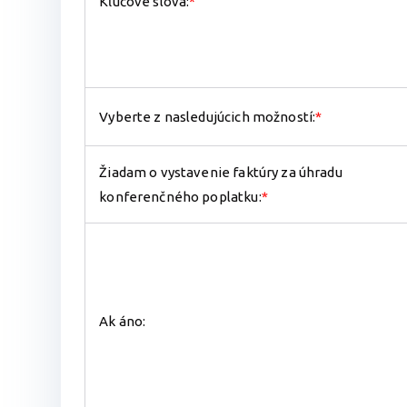
Kľúčové slová:
*
Vyberte z nasledujúcich možností:
*
Žiadam o vystavenie faktúry za úhradu
konferenčného poplatku:
*
Ak áno: