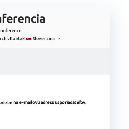
ferencia
Conference
rchív
Kontakt
Slovenčina
 podobe
na e-mailovú adresu usporiadateľov
.