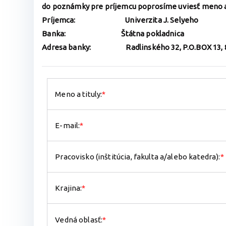
do poznámky pre príjemcu poprosíme uviesť meno a 
Príjemca: Univerzita J. Selyeho
Banka: Štátna pokladnica
Adresa banky:
Radlinského 32, P.O.BOX 13, 
Meno a tituly:
*
E-mail:
*
Pracovisko (inštitúcia, fakulta a/alebo katedra):
*
Krajina:
*
Vedná oblasť:
*