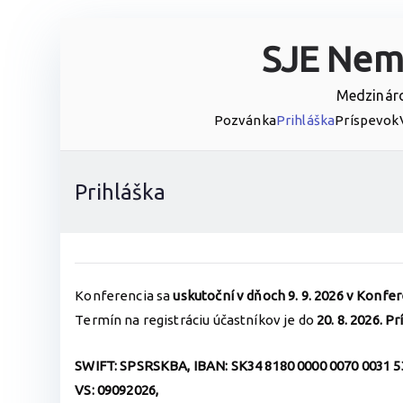
Prejsť
SJE Nem
na
obsah
Medzináro
Pozvánka
Prihláška
Príspevok
Prihláška
Konferencia sa
uskutoční v dňoch 9. 9. 2026 v Konf
Termín na registráciu účastníkov je do
20. 8. 2026.
Pr
SWIFT: SPSRSKBA, IBAN: SK34 8180 0000 0070 0031 5
VS: 09092026,