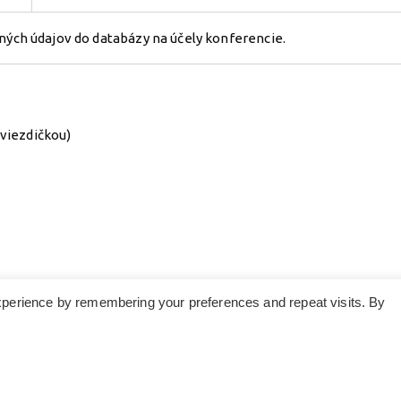
ých údajov do databázy na účely konferencie.
viezdičkou)
xperience by remembering your preferences and repeat visits. By
 2026
SJE Nemzetközi Tudományos Konferencia
. Powered by
Zakra
an
Magyar
English