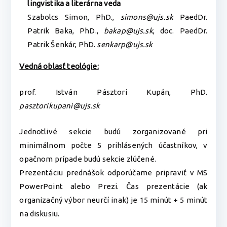
lingvistika a literárna veda
Szabolcs Simon, PhD.,
simons@ujs.sk
PaedDr.
Patrik Baka, PhD.,
bakap@ujs.sk
, doc. PaedDr.
Patrik Šenkár, PhD.
senkarp@ujs.sk
Vedná oblasť teológie:
prof. István Pásztori Kupán, PhD.
pasztorikupani@ujs.sk
Jednotlivé sekcie budú zorganizované pri
minimálnom počte 5 prihlásených účastníkov, v
opačnom prípade budú sekcie zlúčené.
Prezentáciu prednášok odporúčame pripraviť v MS
PowerPoint alebo Prezi. Čas prezentácie (ak
organizačný výbor neurčí inak) je 15 minút + 5 minút
na diskusiu.