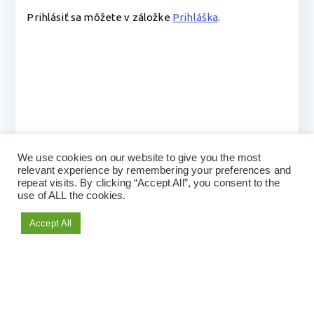
Prihlásiť sa môžete v záložke
Prihláška
.
We use cookies on our website to give you the most
relevant experience by remembering your preferences and
repeat visits. By clicking “Accept All”, you consent to the
use of ALL the cookies.
Accept All
Copyright © 2026
SJE Nemzetközi Tudományos
Konferencia
. Powered by
Zakra
and
WordPress
.
Magyar
English