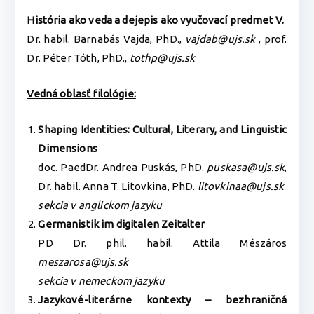
História ako veda a dejepis ako vyučovací predmet V.
Dr. habil. Barnabás Vajda, PhD.,
vajdab@ujs.sk
, prof.
Dr. Péter Tóth, PhD.,
tothp@ujs.sk
Vedná oblasť filológie:
Shaping Identities: Cultural, Literary, and Linguistic
Dimensions
doc. PaedDr. Andrea Puskás, PhD.
puskasa@ujs.sk
,
Dr. habil. Anna T. Litovkina, PhD.
litovkinaa@ujs.sk
sekcia v anglickom jazyku
Germanistik im digitalen Zeitalter
PD Dr. phil. habil. Attila Mészáros
meszarosa@ujs.sk
sekcia v nemeckom jazyku
Jazykové-literárne kontexty – bezhraničná