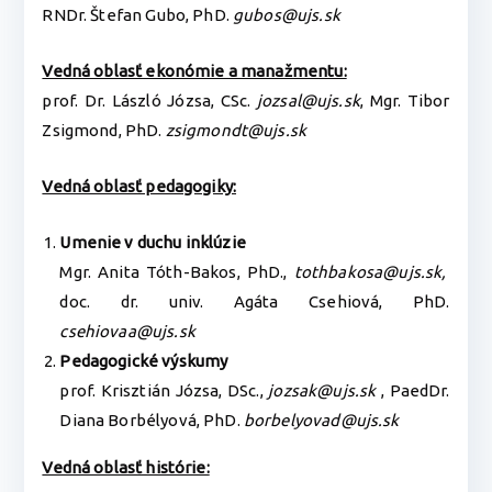
RNDr. Štefan Gubo, PhD.
gubos@ujs.sk
Vedná oblasť ekonómie a manažmentu:
prof. Dr. László Józsa, CSc.
jozsal@ujs.sk
, Mgr. Tibor
Zsigmond, PhD.
zsigmondt@ujs.sk
Vedná oblasť pedagogiky:
Umenie v duchu inklúzie
Mgr. Anita Tóth-Bakos, PhD.,
tothbakosa@ujs.sk,
doc. dr. univ. Agáta Csehiová, PhD.
csehiovaa@ujs.sk
Pedagogické výskumy
prof. Krisztián Józsa, DSc.,
jozsak@ujs.sk
, PaedDr.
Diana Borbélyová, PhD.
borbelyovad@ujs.sk
Vedná oblasť histórie: