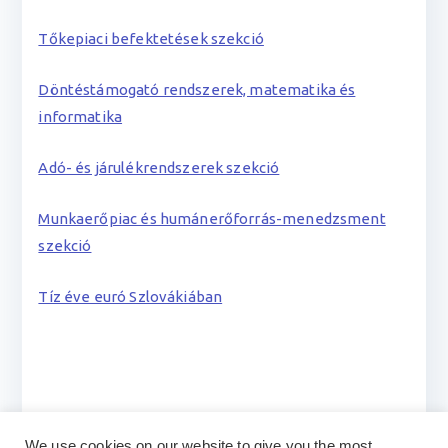
Tőkepiaci befektetések szekció
Döntéstámogató rendszerek, matematika és
informatika
Adó- és járulékrendszerek szekció
Munkaerőpiac és humánerőforrás-menedzsment
szekció
Tíz éve euró Szlovákiában
We use cookies on our website to give you the most