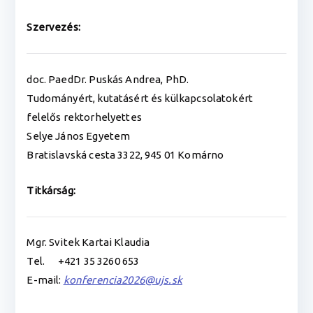
Szervezés:
doc. PaedDr. Puskás Andrea, PhD.
Tudományért, kutatásért és külkapcsolatokért
felelős rektorhelyettes
Selye János Egyetem
Bratislavská cesta 3322, 945 01 Komárno
Titkárság:
Mgr. Svitek Kartai Klaudia
Tel. +421 35 3260 653
E-mail:
konferencia2026@ujs.sk